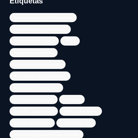
Etiquetas
automatizacion clinica dental
automatizacion marketing
autoridad de marca
B2B
calendario editorial
captacion de pacientes
contenido para empresas
distribucion contenido
EmocionarteStudio
estudio
estudio audiovisual
fotografia aerea
fotografía artistas
marketing b2b
marketing para clinicas dentales