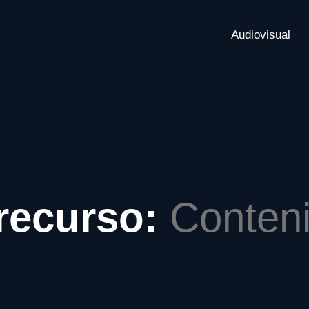
Audiovisual
 recurso:
Conten