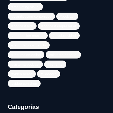
marketing visual
planificacion contenidos
podcast
podcast b2b
podcast empresarial
producción musical
productividad
recordatorios de cita
reputacion online
sistema editorial
sistema podcast
Tenerife
video aereo
videoclip
video con dron
Categorías