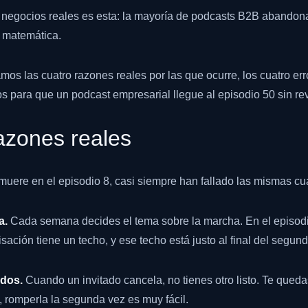
 negocios reales es esta: la mayoría de podcasts B2B abandonan
s matemática.
amos las cuatro razones reales por las que ocurre, los cuatro err
s para que un podcast empresarial llegue al episodio 50 sin re
azones reales
ere en el episodio 8, casi siempre han fallado las mismas cua
a.
Cada semana decides el tema sobre la marcha. En el episod
isación tiene un techo, y ese techo está justo al final del segun
ados.
Cuando un invitado cancela, no tienes otro listo. Te qued
, romperla la segunda vez es muy fácil.