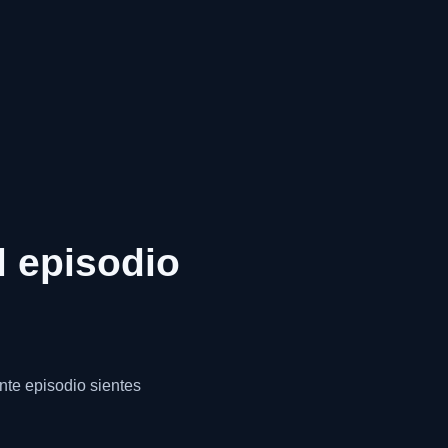
l episodio
ente episodio sientes