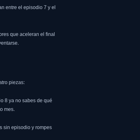
 entre el episodio 7 y el
ores que aceleran el final
ventarse.
tro piezas:
io 8 ya no sabes de qué
do mes.
as sin episodio y rompes