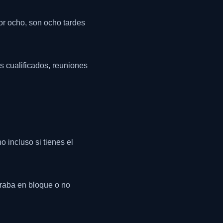
por ocho, son ocho tardes
ds cualificados, reuniones
 incluso si tienes el
Graba en bloque o no